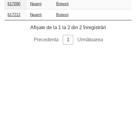
Cod
Judet
Localitate
Strada
Adresa
617090
Neamt
Botesti
postal
617212
Neamt
Botesti
Afișate de la 1 la 2 din 2 înregistrări
Precedenta
1
Următoarea