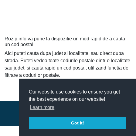
Rozip.info va pune la dispozitie un mod rapid de a cauta
un cod postal.
Aici puteti cauta dupa judet si localitate, sau direct dupa
strada. Puteti vedea toate codurile postale dintr-o localitate
sau judet, si cauta rapid un cod postal, utilizand functia de
filtrare a codurilor postale.
Our website use cookies to ensure you get
the best experience on our website!
Learn more
© 2018-2026 - ROZip.info Coduri Postale Romania
Contact
|
Termeni si conditii
Got it!