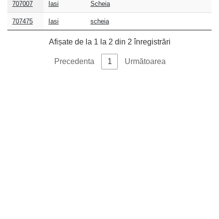
707007
Iasi
Scheia
postal
707475
Iasi
scheia
Afișate de la 1 la 2 din 2 înregistrări
Precedenta
1
Următoarea