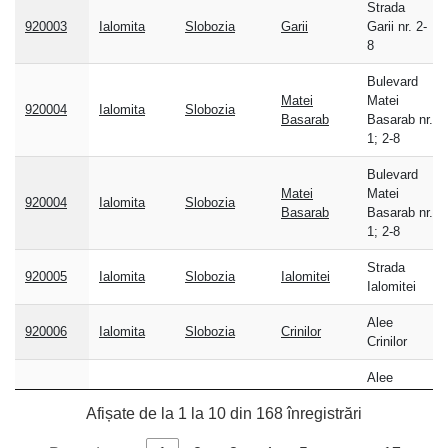
Strada
postal
920003
Ialomita
Slobozia
Garii
Garii nr. 2-
8
Bulevard
Matei
Matei
920004
Ialomita
Slobozia
Basarab
Basarab nr.
1; 2-8
Bulevard
Matei
Matei
920004
Ialomita
Slobozia
Basarab
Basarab nr.
1; 2-8
Strada
920005
Ialomita
Slobozia
Ialomitei
Ialomitei
Alee
920006
Ialomita
Slobozia
Crinilor
Crinilor
Alee
920006
Ialomita
Slobozia
Parcului
Parcului nr.
Afișate de la 1 la 10 din 168 înregistrări
3-T; 8-T