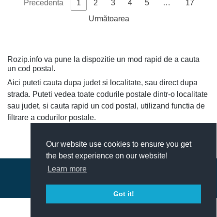
Alee
Precedenta
1
2
3
4
5
…
17
920006
Ialomita
Slobozia
Parcului
Parcului nr.
Următoarea
3-T; 8-T
920007
Ialomita
Slobozia
Noua
Alee Noua
Strada
Rozip.info va pune la dispozitie un mod rapid de a cauta
Sadoveanu
920007
Ialomita
Slobozia
Sadoveanu
un cod postal.
Mihail
Mihail
Aici puteti cauta dupa judet si localitate, sau direct dupa
Strada
strada. Puteti vedea toate codurile postale dintr-o localitate
920012
Ialomita
Slobozia
Teilor
Teilor nr.
sau judet, si cauta rapid un cod postal, utilizand functia de
83-T
filtrare a codurilor postale.
Our website use cookies to ensure you get
the best experience on our website!
Learn more
© 2018-2026 - ROZip.info Coduri Postale Romania
Contact
|
Termeni si conditii
Got it!