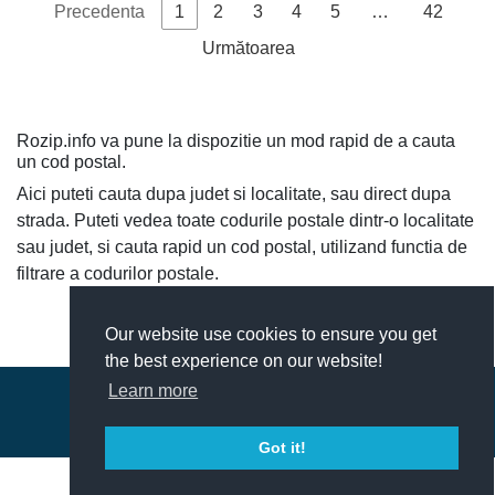
Precedenta
1
2
3
4
5
…
42
Strada
Următoarea
Dragalina,
Dragalina,
332007
Hunedoara
Petrosani
general
general bl.
7-13
Strada
Rozip.info va pune la dispozitie un mod rapid de a cauta
Dragalina,
Dragalina,
un cod postal.
332007
Hunedoara
Petrosani
general
general nr.
Aici puteti cauta dupa judet si localitate, sau direct dupa
1-T; 2-T
strada. Puteti vedea toate codurile postale dintr-o localitate
Strada
sau judet, si cauta rapid un cod postal, utilizand functia de
Dragalina,
Dragalina,
332007
Hunedoara
Petrosani
filtrare a codurilor postale.
general
general nr.
1-T; 2-T
Our website use cookies to ensure you get
the best experience on our website!
Learn more
© 2018-2026 - ROZip.info Coduri Postale Romania
Contact
|
Termeni si conditii
Got it!