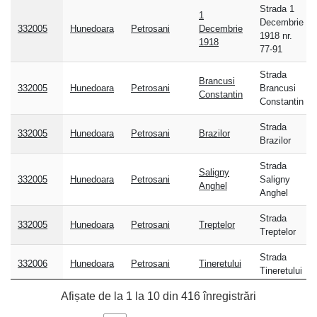
Cod
Judet
Localitate
Strada
Adresa
Strada 1
1
postal
Decembrie
332005
Hunedoara
Petrosani
Decembrie
1918 nr.
1918
77-91
Strada
Brancusi
332005
Hunedoara
Petrosani
Brancusi
Constantin
Constantin
Strada
332005
Hunedoara
Petrosani
Brazilor
Brazilor
Strada
Saligny
332005
Hunedoara
Petrosani
Saligny
Anghel
Anghel
Strada
332005
Hunedoara
Petrosani
Treptelor
Treptelor
Strada
332006
Hunedoara
Petrosani
Tineretului
Tineretului
Afișate de la 1 la 10 din 416 înregistrări
Strada
332006
Hunedoara
Petrosani
Institutului
Institutului