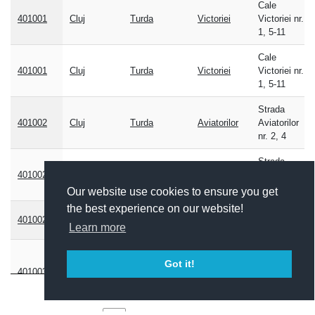
Cale
postal
401001
Cluj
Turda
Victoriei
Victoriei nr.
1, 5-11
Cale
401001
Cluj
Turda
Victoriei
Victoriei nr.
1, 5-11
Strada
401002
Cluj
Turda
Aviatorilor
Aviatorilor
nr. 2, 4
Strada
401002
Cluj
Turda
Aviatorilor
Aviatorilor
nr. 2, 4
Our website use cookies to ensure you get
the best experience on our website!
Strada
401002
Cluj
Turda
Opris Ioan
Opris Ioan
Learn more
Strada
Got it!
Rapsodiei
401003
Cluj
Turda
Rapsodiei
nr. 3, 5, 9-
Afișate de la 1 la 10 din 428 înregistrări
T; 2-T