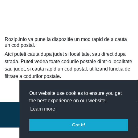
Rozip.info va pune la dispozitie un mod rapid de a cauta
un cod postal.
Aici puteti cauta dupa judet si localitate, sau direct dupa
strada. Puteti vedea toate codurile postale dintr-o localitate
sau judet, si cauta rapid un cod postal, utilizand functia de
filtrare a codurilor postale.
Our website use cookies to ensure you get
the best experience on our website!
Learn more
© 2018-2026 - ROZip.info Coduri Postale Romania
Contact
|
Termeni si conditii
Got it!