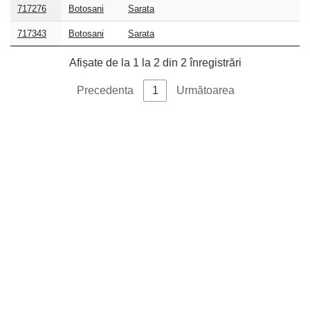
Cod
Judet
Localitate
Strada
Adresa
717276
Botosani
Sarata
postal
717343
Botosani
Sarata
Afișate de la 1 la 2 din 2 înregistrări
Precedenta
1
Următoarea