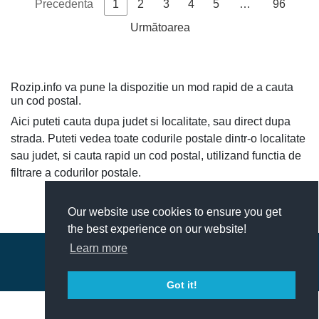
Precedenta
1
2
3
4
5
…
96
Strada
Următoarea
Ipatescu
Ipatescu
Ana nr. 5-
600002
Bacau
Bacau
Ana
11, 21-27;
2-4, 8, 12-
Rozip.info va pune la dispozitie un mod rapid de a cauta
48
un cod postal.
Strada
Aici puteti cauta dupa judet si localitate, sau direct dupa
Ipatescu
strada. Puteti vedea toate codurile postale dintr-o localitate
Ipatescu
Ana nr. 5-
600002
Bacau
Bacau
Ana
11, 21-27;
sau judet, si cauta rapid un cod postal, utilizand functia de
2-4, 8, 12-
filtrare a codurilor postale.
48
Strada
Our website use cookies to ensure you get
600002
Bacau
Bacau
Florilor
Florilor nr.
the best experience on our website!
1-3; 2-6
Learn more
© 2018-2026 - ROZip.info Coduri Postale Romania
Strada
Contact
|
Termeni si conditii
600002
Bacau
Bacau
Florilor
Florilor nr.
Got it!
1-3; 2-6
Strada