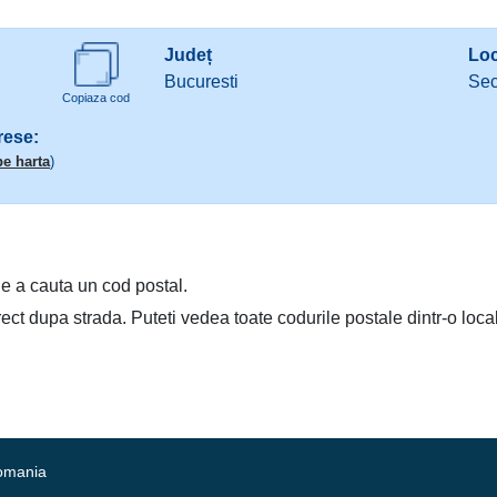
Județ
Loc
Bucuresti
Sec
Copiaza cod
rese:
pe harta
)
e a cauta un cod postal.
irect dupa strada. Puteti vedea toate codurile postale dintr-o loca
Romania