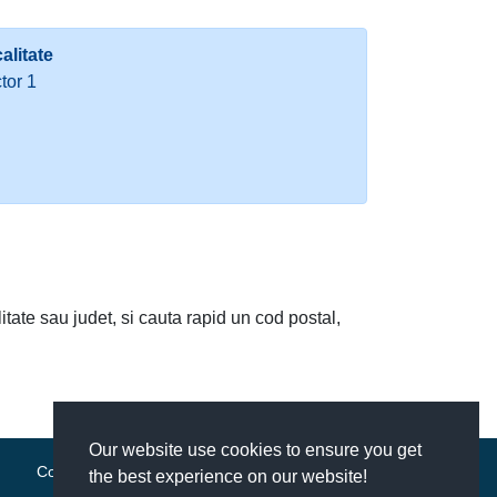
alitate
tor 1
litate sau judet, si cauta rapid un cod postal,
Our website use cookies to ensure you get
Contact
|
Termeni si conditii
the best experience on our website!