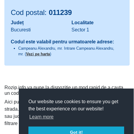
Cod postal:
011239
Județ
Localitate
Bucuresti
Sector 1
Codul este valabil pentru urmatoarele adrese:
Campeanu Alexandru, mr. Intrare Campeanu Alexandru,
mr. (
Vezi pe harta
)
Rozip.info va pune la dispozitie un mod rapid de a cauta
un cod postal.
Our website use cookies to ensure you get
Aici puteti cauta dupa judet si localitate, sau direct dupa
the best experience on our website!
strada. Puteti vedea toate codurile postale dintr-o localitate
sau judet, si cauta rapid un cod postal, utilizand functia de
Learn more
filtrare a codurilor postale.
Got it!