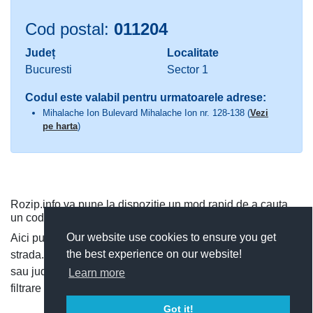
Cod postal:
011204
Județ
Localitate
Bucuresti
Sector 1
Codul este valabil pentru urmatoarele adrese:
Mihalache Ion Bulevard Mihalache Ion nr. 128-138 (
Vezi
pe harta
)
Rozip.info va pune la dispozitie un mod rapid de a cauta
un cod postal.
Our website use cookies to ensure you get
Aici puteti cauta dupa judet si localitate, sau direct dupa
the best experience on our website!
strada. Puteti vedea toate codurile postale dintr-o localitate
sau judet, si cauta rapid un cod postal, utilizand functia de
Learn more
filtrare a codurilor postale.
Got it!