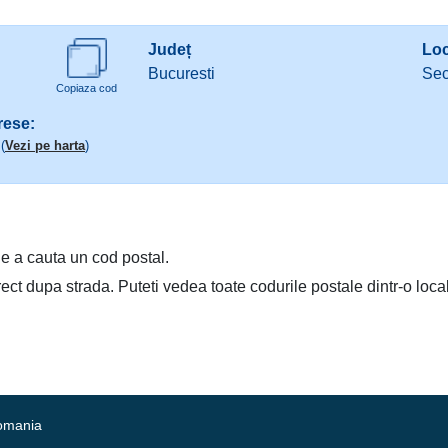
Județ
Loc
Bucuresti
Sec
Copiaza cod
rese:
(
Vezi pe harta
)
e a cauta un cod postal.
irect dupa strada. Puteti vedea toate codurile postale dintr-o loca
Romania