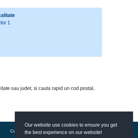
alitate
tor 1
litate sau judet, si cauta rapid un cod postal,
Our website use cookies to ensure you get
Contact
|
Termeni si conditii
the best experience on our website!