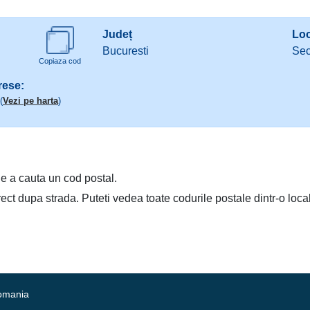
Județ
Loc
Bucuresti
Sec
Copiaza cod
rese:
(
Vezi pe harta
)
e a cauta un cod postal.
irect dupa strada. Puteti vedea toate codurile postale dintr-o loca
Romania