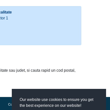
alitate
tor 1
litate sau judet, si cauta rapid un cod postal,
Our website use cookies to ensure you get
Contact
|
Termeni si conditii
the best experience on our website!