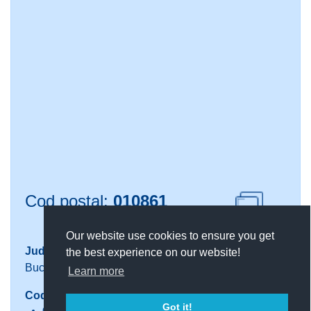
Cod postal:
010861
Copiaza cod
Our website use cookies to ensure you get
Județ
Localitate
the best experience on our website!
Bucuresti
Sector 1
Learn more
Codul este valabil pentru urmatoarele adrese:
Got it!
Golescu Dinicu Bulevard Golescu Dinicu nr. 1-7 (
Vezi pe