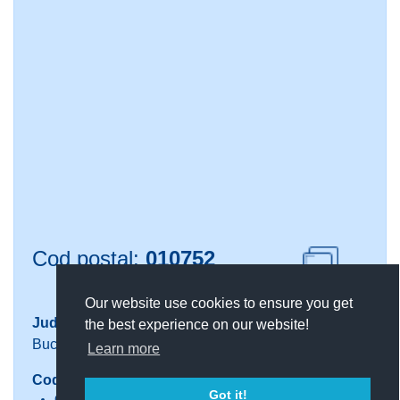
Cod postal:
010752
Copiaza cod
Our website use cookies to ensure you get
Județ
Localitate
the best experience on our website!
Bucuresti
Sector 1
Learn more
Codul este valabil pentru urmatoarele adrese:
Got it!
Grivitei Cale Grivitei nr. 186-190 (
Vezi pe harta
)