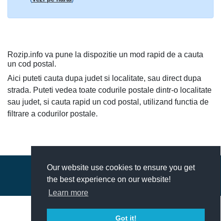
Rozip.info va pune la dispozitie un mod rapid de a cauta
un cod postal.
Aici puteti cauta dupa judet si localitate, sau direct dupa
strada. Puteti vedea toate codurile postale dintr-o localitate
sau judet, si cauta rapid un cod postal, utilizand functia de
filtrare a codurilor postale.
Our website use cookies to ensure you get
© 2018-2026 - ROZip.info Coduri Postale Romania
the best experience on our website!
Contact
|
Termeni si conditii
Learn more
Got it!