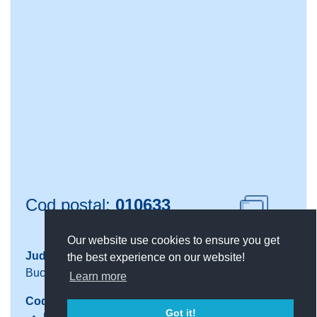
Cod postal:
010633
Copiaza cod
Our website use cookies to ensure you get
Județ
Localitate
the best experience on our website!
Bucuresti
Sector 1
Learn more
Codul este valabil pentru urmatoarele adrese:
Got it!
Moneasa Intrare Moneasa (
Vezi pe harta
)