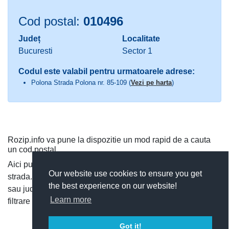
Cod postal:
010496
Județ
Localitate
Bucuresti
Sector 1
Codul este valabil pentru urmatoarele adrese:
Polona Strada Polona nr. 85-109 (
Vezi pe harta
)
Rozip.info va pune la dispozitie un mod rapid de a cauta
un cod postal.
Aici puteti cauta dupa judet si localitate, sau direct dupa
Our website use cookies to ensure you get
strada. Puteti vedea toate codurile postale dintr-o localitate
the best experience on our website!
sau judet, si cauta rapid un cod postal, utilizand functia de
Learn more
filtrare a codurilor postale.
Got it!