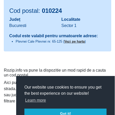
Cod postal:
010224
Județ
Localitate
Bucuresti
Sector 1
Codul este valabil pentru urmatoarele adrese:
Plevnei Cale Plevnei nr. 65-125 (
Vezi pe harta
)
Rozip.info va pune la dispozitie un mod rapid de a cauta
un cod postal.
Aici puteti cauta dupa judet si localitate, sau direct dupa
Our website use cookies to ensure you get
strada. Puteti vedea toate codurile postale dintr-o localitate
the best experience on our website!
sau judet, si cauta rapid un cod postal, utilizand functia de
Learn more
filtrare a codurilor postale.
Got it!