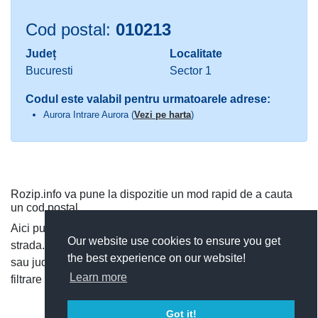
Cod postal:
010213
Județ
Localitate
Bucuresti
Sector 1
Codul este valabil pentru urmatoarele adrese:
Aurora Intrare Aurora (
Vezi pe harta
)
Rozip.info va pune la dispozitie un mod rapid de a cauta
un cod postal.
Aici puteti cauta dupa judet si localitate, sau direct dupa
Our website use cookies to ensure you get
strada. Puteti vedea toate codurile postale dintr-o localitate
the best experience on our website!
sau judet, si cauta rapid un cod postal, utilizand functia de
Learn more
filtrare a codurilor postale.
Got it!