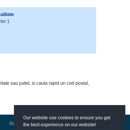
alitate
tor 1
litate sau judet, si cauta rapid un cod postal,
Our website use cookies to ensure you get
Contact
|
Termeni si conditii
the best experience on our website!