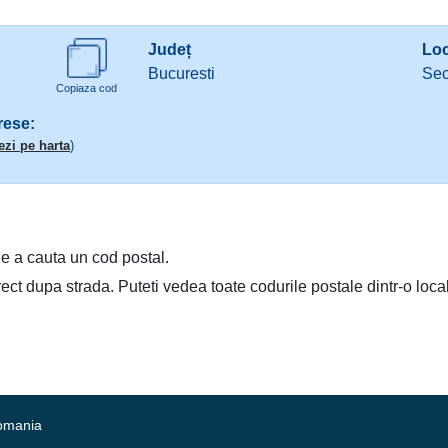
Județ
Loc
Bucuresti
Sec
Copiaza cod
rese:
ezi pe harta
)
e a cauta un cod postal.
irect dupa strada. Puteti vedea toate codurile postale dintr-o loca
Romania