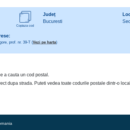
Județ
Loc
Bucuresti
Sec
Copiaza cod
rese:
re, prof. nr. 39-T (
Vezi pe harta
)
e a cauta un cod postal.
irect dupa strada. Puteti vedea toate codurile postale dintr-o loca
Romania