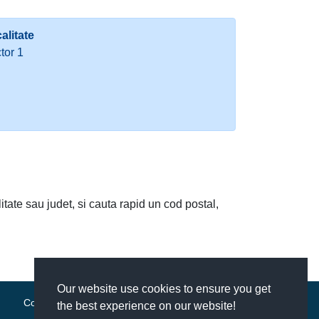
alitate
tor 1
litate sau judet, si cauta rapid un cod postal,
Our website use cookies to ensure you get
Contact
|
Termeni si conditii
the best experience on our website!