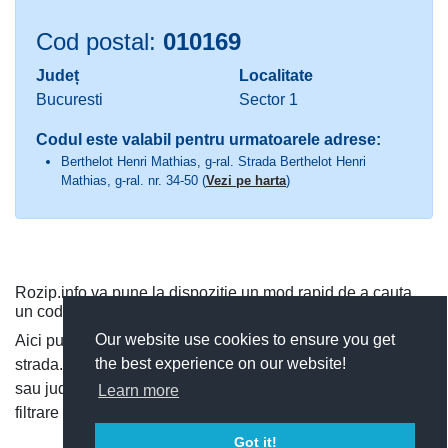
Cod postal:
010169
Județ
Localitate
Bucuresti
Sector 1
Codul este valabil pentru urmatoarele adrese:
Berthelot Henri Mathias, g-ral. Strada Berthelot Henri
Mathias, g-ral. nr. 34-50 (
Vezi pe harta
)
Rozip.info va pune la dispozitie un mod rapid de a cauta
un cod postal.
Our website use cookies to ensure you get
Aici puteti cauta dupa judet si localitate, sau direct dupa
the best experience on our website!
strada. Puteti vedea toate codurile postale dintr-o localitate
sau judet, si cauta rapid un cod postal, utilizand functia de
Learn more
filtrare a codurilor postale.
Got it!