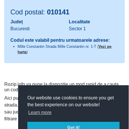
Cod postal:
010141
Județ
Localitate
Bucuresti
Sector 1
Codul este valabil pentru urmatoarele adrese:
Mille Constantin Strada Mille Constantin nr. 1-T (
Vezi pe
harta
)
Rozip.info va pune la dispozitie un mod rapid de a cauta
un cod postal.
Our website use cookies to ensure you get
Aici puteti cauta dupa judet si localitate, sau direct dupa
the best experience on our website!
strada. Puteti vedea toate codurile postale dintr-o localitate
sau judet, si cauta rapid un cod postal, utilizand functia de
Learn more
filtrare a codurilor postale.
Got it!