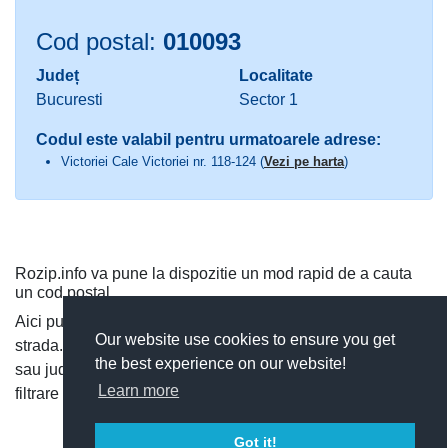
Cod postal:
010093
Județ
Localitate
Bucuresti
Sector 1
Codul este valabil pentru urmatoarele adrese:
Victoriei Cale Victoriei nr. 118-124 (
Vezi pe harta
)
Rozip.info va pune la dispozitie un mod rapid de a cauta
un cod postal.
Aici puteti cauta dupa judet si localitate, sau direct dupa
Our website use cookies to ensure you get
strada. Puteti vedea toate codurile postale dintr-o localitate
the best experience on our website!
sau judet, si cauta rapid un cod postal, utilizand functia de
Learn more
filtrare a codurilor postale.
Got it!