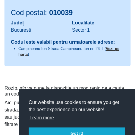
Cod postal:
010039
Județ
Localitate
Bucuresti
Sector 1
Codul este valabil pentru urmatoarele adrese:
Campineanu Ion Strada Campineanu Ion nr. 24-T (
Vezi pe
harta
)
Rozip.info va pune la dispozitie un mod rapid de a cauta
un cod postal.
Our website use cookies to ensure you get
Aici puteti cauta dupa judet si localitate, sau direct dupa
the best experience on our website!
strada. Puteti vedea toate codurile postale dintr-o localitate
sau judet, si cauta rapid un cod postal, utilizand functia de
Learn more
filtrare a codurilor postale.
Got it!