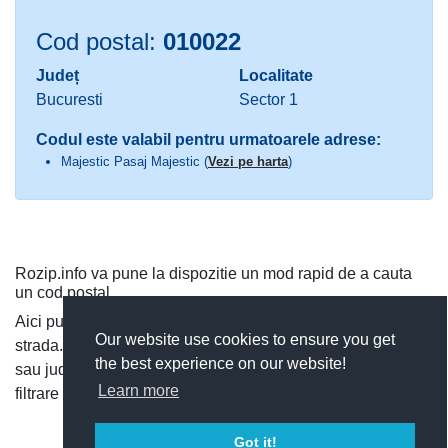
Cod postal:
010022
Județ
Localitate
Bucuresti
Sector 1
Codul este valabil pentru urmatoarele adrese:
Majestic Pasaj Majestic (
Vezi pe harta
)
Rozip.info va pune la dispozitie un mod rapid de a cauta
un cod postal.
Aici puteti cauta dupa judet si localitate, sau direct dupa
Our website use cookies to ensure you get
strada. Puteti vedea toate codurile postale dintr-o localitate
the best experience on our website!
sau judet, si cauta rapid un cod postal, utilizand functia de
Learn more
filtrare a codurilor postale.
Got it!