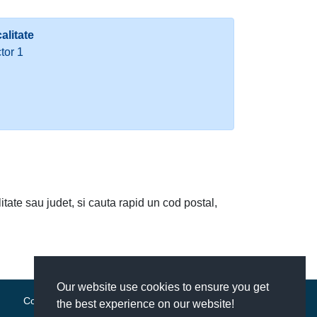
alitate
tor 1
litate sau judet, si cauta rapid un cod postal,
Our website use cookies to ensure you get
Contact
|
Termeni si conditii
the best experience on our website!