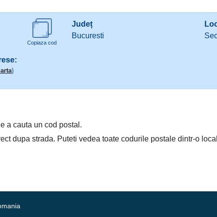
Județ
Loc
Bucuresti
Sec
Copiaza cod
rese:
arta
)
e a cauta un cod postal.
irect dupa strada. Puteti vedea toate codurile postale dintr-o loca
Romania