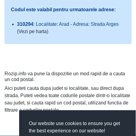
Codul este valabil pentru urmatoarele adrese:
310294
: Localitate: Arad - Adresa: Strada Arges
(
Vezi pe harta
)
Rozip.info va pune la dispozitie un mod rapid de a cauta
un cod postal.
Aici puteti cauta dupa judet si localitate, sau direct dupa
strada. Puteti vedea toate codurile postale dintr-o localitate
sau judet, si cauta rapid un cod postal, utilizand functia de
filtrare a codurilor postale.
Our website use cookies to ensure you get
the best experience on our website!