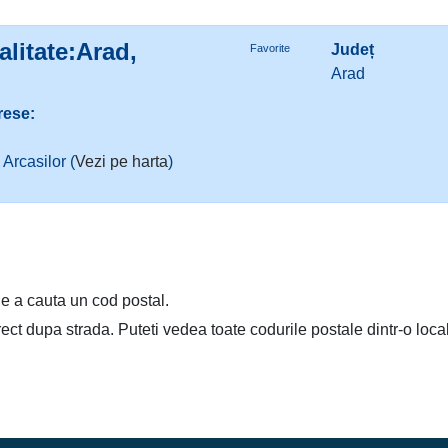
litate:Arad,
Județ
Favorite
Arad
rese:
 Arcasilor (
Vezi pe harta
)
e a cauta un cod postal.
irect dupa strada. Puteti vedea toate codurile postale dintr-o loca