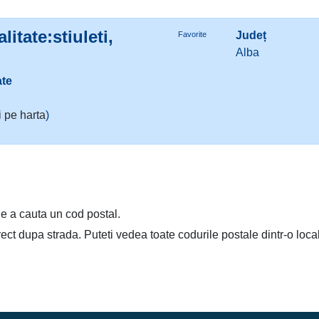
itate:stiuleti,
Județ
Favorite
Alba
ate
 pe harta
)
e a cauta un cod postal.
irect dupa strada. Puteti vedea toate codurile postale dintr-o loca