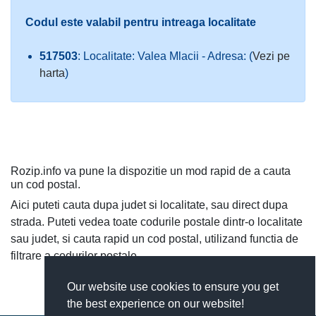
Codul este valabil pentru intreaga localitate
517503
: Localitate: Valea Mlacii - Adresa: (
Vezi pe
harta
)
Rozip.info va pune la dispozitie un mod rapid de a cauta
un cod postal.
Aici puteti cauta dupa judet si localitate, sau direct dupa
strada. Puteti vedea toate codurile postale dintr-o localitate
sau judet, si cauta rapid un cod postal, utilizand functia de
filtrare a codurilor postale.
Our website use cookies to ensure you get
the best experience on our website!