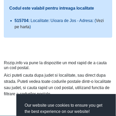
Codul este valabil pentru intreaga localitate
515704
: Localitate: Uioara de Jos - Adresa: (
Vezi
pe harta
)
Rozip.info va pune la dispozitie un mod rapid de a cauta
un cod postal.
Aici puteti cauta dupa judet si localitate, sau direct dupa
strada. Puteti vedea toate codurile postale dintr-o localitate
sau judet, si cauta rapid un cod postal, utilizand functia de
filtrare a codurilor postale.
Our website use cookies to ensure you get
the best experience on our website!