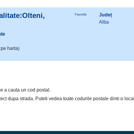
litate:Olteni,
Județ
Favorite
Alba
ate
 pe harta
)
e a cauta un cod postal.
irect dupa strada. Puteti vedea toate codurile postale dintr-o loca