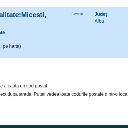
litate:Micesti,
Județ
Favorite
Alba
ate
i pe harta
)
e a cauta un cod postal.
irect dupa strada. Puteti vedea toate codurile postale dintr-o loca