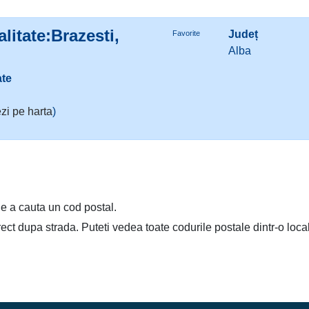
litate:Brazesti,
Județ
Favorite
Alba
ate
zi pe harta
)
e a cauta un cod postal.
irect dupa strada. Puteti vedea toate codurile postale dintr-o loca