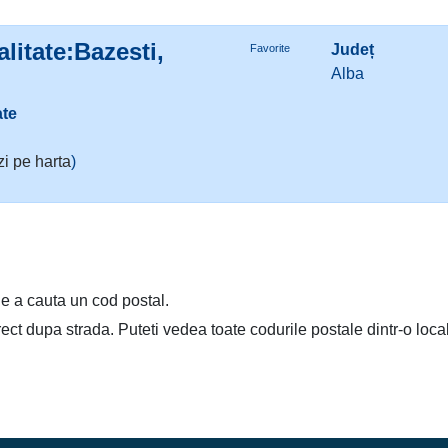
litate:Bazesti,
Județ
Favorite
Alba
ate
i pe harta
)
e a cauta un cod postal.
irect dupa strada. Puteti vedea toate codurile postale dintr-o loca