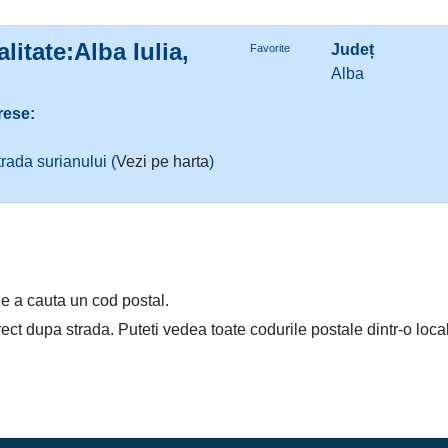
litate:Alba Iulia,
Județ
Favorite
Alba
rese:
trada surianului (
Vezi pe harta
)
e a cauta un cod postal.
irect dupa strada. Puteti vedea toate codurile postale dintr-o loca