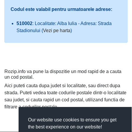
Codul este valabil pentru urmatoarele adrese:
510002
: Localitate: Alba Iulia - Adresa: Strada
Stadionului (
Vezi pe harta
)
Rozip.info va pune la dispozitie un mod rapid de a cauta
un cod postal.
Aici puteti cauta dupa judet si localitate, sau direct dupa
strada. Puteti vedea toate codurile postale dintr-o localitate
sau judet, si cauta rapid un cod postal, utilizand functia de
filtrare a codurilor postale.
Our website use cookies to ensure you get
the best experience on our website!