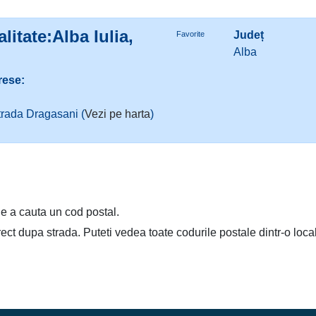
litate:Alba Iulia,
Județ
Favorite
Alba
rese:
Strada Dragasani (
Vezi pe harta
)
e a cauta un cod postal.
irect dupa strada. Puteti vedea toate codurile postale dintr-o loca