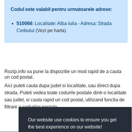
Codul este valabil pentru urmatoarele adrese:
510066
: Localitate: Alba Iulia - Adresa: Strada
Cerbului (
Vezi pe harta
)
Rozip.info va pune la dispozitie un mod rapid de a cauta
un cod postal.
Aici puteti cauta dupa judet si localitate, sau direct dupa
strada. Puteti vedea toate codurile postale dintr-o localitate
sau judet, si cauta rapid un cod postal, utilizand functia de
filtrare a codurilor postale.
Our website use cookies to ensure you get
the best experience on our website!