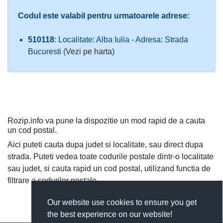
Codul este valabil pentru urmatoarele adrese:
510118
: Localitate: Alba Iulia - Adresa: Strada
Bucuresti (
Vezi pe harta
)
Rozip.info va pune la dispozitie un mod rapid de a cauta
un cod postal.
Aici puteti cauta dupa judet si localitate, sau direct dupa
strada. Puteti vedea toate codurile postale dintr-o localitate
sau judet, si cauta rapid un cod postal, utilizand functia de
filtrare a codurilor postale.
Our website use cookies to ensure you get
the best experience on our website!