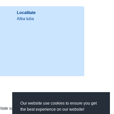
Localitate
Alba Iulia
Our website use cookies to ensure you get
litate sau judet, si cauta rapid un cod postal,
the best experience on our website!