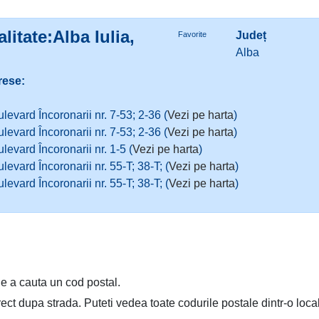
litate:Alba Iulia,
Județ
Favorite
Alba
rese:
ulevard Încoronarii nr. 7-53; 2-36 (
Vezi pe harta
)
ulevard Încoronarii nr. 7-53; 2-36 (
Vezi pe harta
)
ulevard Încoronarii nr. 1-5 (
Vezi pe harta
)
ulevard Încoronarii nr. 55-T; 38-T; (
Vezi pe harta
)
ulevard Încoronarii nr. 55-T; 38-T; (
Vezi pe harta
)
e a cauta un cod postal.
irect dupa strada. Puteti vedea toate codurile postale dintr-o loca